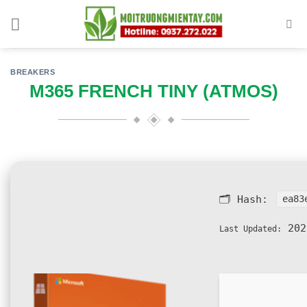
Skip
to
content
BREAKERS
M365 FRENCH TINY (ATMOS)
🗂 Hash:
ea83
202
Last Updated: