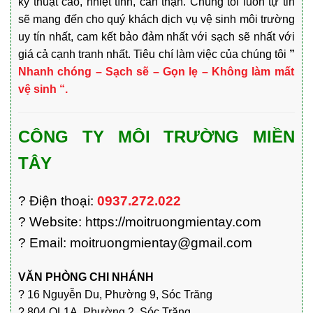
kỹ thuật cao, nhiệt tình, cẩn thận. Chúng tôi luôn tự tin
sẽ mang đến cho quý khách dịch vụ vệ sinh môi trường
uy tín nhất, cam kết bảo đảm nhất với sạch sẽ nhất với
giá cả cạnh tranh nhất. Tiêu chí làm việc của chúng tôi
”
Nhanh chóng – Sạch sẽ – Gọn lẹ – Không làm mất
vệ sinh “.
CÔNG TY MÔI TRƯỜNG MIỀN
TÂY
? Điện thoại:
0937.272.022
? Website: https://moitruongmientay.com
? Email: moitruongmientay@gmail.com
VĂN PHÒNG CHI NHÁNH
? 16 Nguyễn Du, Phường 9, Sóc Trăng
? 804 QL1A, Phường 2, Sóc Trăng