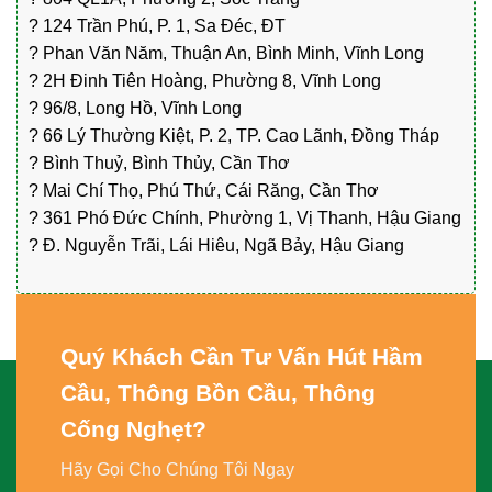
? 124 Trần Phú, P. 1, Sa Đéc, ĐT
? Phan Văn Năm, Thuận An, Bình Minh, Vĩnh Long
? 2H Đinh Tiên Hoàng, Phường 8, Vĩnh Long
? 96/8, Long Hồ, Vĩnh Long
? 66 Lý Thường Kiệt, P. 2, TP. Cao Lãnh, Đồng Tháp
? Bình Thuỷ, Bình Thủy, Cần Thơ
? Mai Chí Thọ, Phú Thứ, Cái Răng, Cần Thơ
? 361 Phó Đức Chính, Phường 1, Vị Thanh, Hậu Giang
? Đ. Nguyễn Trãi, Lái Hiêu, Ngã Bảy, Hậu Giang
Quý Khách Cần Tư Vấn
Hút Hầm
Cầu, Thông Bồn Cầu, Thông
Cống Nghẹt
?
Hãy Gọi Cho Chúng Tôi Ngay