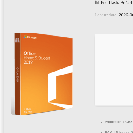
📊 File Hash: 9c7
Last update:
2026-0
Processor:
1 GHz 
RAM:
Minimum 4 