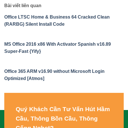
Bài viết liên quan
Office LTSC Home & Business 64 Cracked Clean
(RARBG) Silent Install Code
MS Office 2016 x86 With Activator Spanish v16.89
Super-Fast {Yify}
Office 365 ARM v16.90 without Microsoft Login
Optimized [Atmos]
Quý Khách Cần Tư Vấn
Hút Hầm
Cầu, Thông Bồn Cầu, Thông
Cống Nghẹt
?