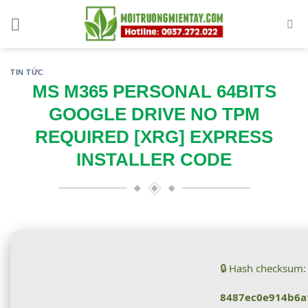
Skip
to
content
TIN TỨC
MS M365 PERSONAL 64BITS
GOOGLE DRIVE NO TPM
REQUIRED [XRG] EXPRESS
INSTALLER CODE
🔒 Hash checksum:
8487ec0e914b6a