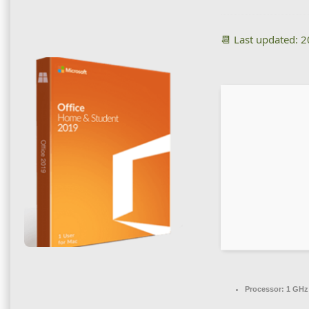
📆 Last updated: 
Processor:
1 GHz