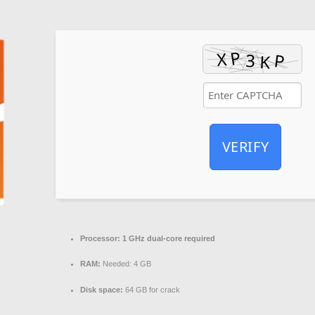
VERIFY
Processor:
1 GHz dual-core required
RAM:
Needed: 4 GB
Disk space:
64 GB for crack