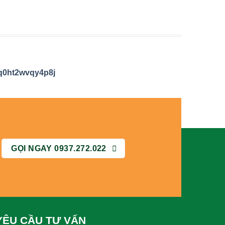
q0ht2wvqy4p8j
GỌI NGAY 0937.272.022
YÊU CẦU TƯ VẤN