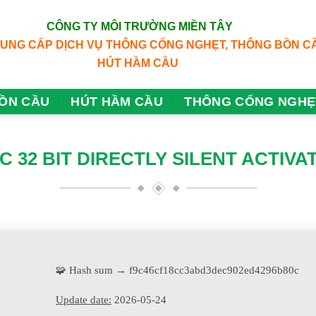
CÔNG TY MÔI TRƯỜNG MIỀN TÂY
CUNG CẤP DỊCH VỤ THÔNG CỐNG NGHẸT, THÔNG BỒN C
HÚT HẦM CẦU
ỒN CẦU
HÚT HẦM CẦU
THÔNG CỐNG NGHẸ
C 32 BIT DIRECTLY SILENT ACTIVA
🧩 Hash sum → f9c46cf18cc3abd3dec902ed4296b80c
Update date:
2026-05-24