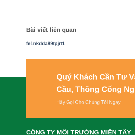
Bài viết liên quan
fe1nkdda89tpjrt1
Quý Khách Cần Tư 
Cầu, Thông Cống Ng
Hãy Gọi Cho Chúng Tôi Ngay
CÔNG TY MÔI TRƯỜNG MIỀN TÂY