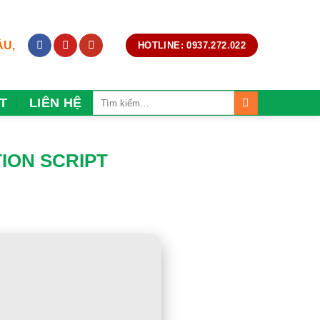
ẦU,
HOTLINE: 0937.272.022
T
LIÊN HỆ
TION SCRIPT