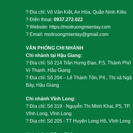
? Địa chỉ: Võ Văn Kiệt, An Hòa, Quận Ninh Kiều
? Điện thoại:
0937.272.022
? Website: https://moitruongmientay.com
? Email: moitruongmientay@gmail.com
VĂN PHÒNG CHI NHÁNH
Chi nhánh tại Hậu Giang:
?
Địa chỉ: Số 214 Trần Hưng Đạo, P.5, Thành Phố
Vị Thanh. Hậu Giang
?
Địa chỉ: Số 204 – Lê Thánh Tôn, P4 , Thị xã Ngã
Bảy, Hậu Giang
Chi nhánh Vĩnh Long:
?
Địa chỉ: Số 319 - Nguyễn Thị Minh Khai, P5, TP.
Vĩnh Long, Vĩnh Long
?
Địa chỉ: Số 205 - TT Huyện Long Hồ, Vĩnh Long