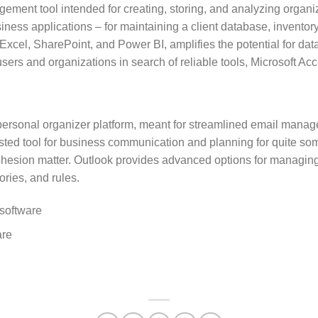
ement tool intended for creating, storing, and analyzing organiz
ness applications – for maintaining a client database, inventory,
g Excel, SharePoint, and Power BI, amplifies the potential for da
ers and organizations in search of reliable tools, Microsoft Acce
personal organizer platform, meant for streamlined email manag
usted tool for business communication and planning for quite so
ohesion matter. Outlook provides advanced options for managin
gories, and rules.
software
are