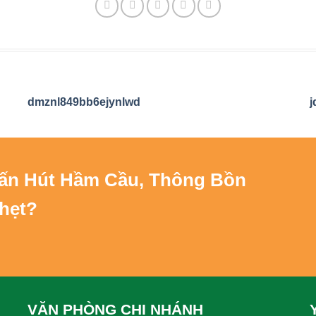
dmznl849bb6ejynlwd
j
Vấn
Hút Hầm Cầu, Thông Bồn
hẹt
?
VĂN PHÒNG CHI NHÁNH