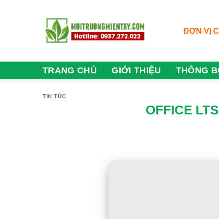
Skip
to
content
ĐƠN VỊ 
TRANG CHỦ
GIỚI THIỆU
THÔNG B
TIN TỨC
OFFICE LTS