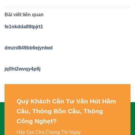
Bài viết liên quan
fe1nkdda89tpjrt1
dmznl849bb6ejynlwd
jq0ht2wvqy4p8j
Quý Khách Cần Tư Vấn
Hút Hầm
Cầu, Thông Bồn Cầu, Thông
Cống Nghẹt
?
Hãy Gọi Cho Chúng Tôi Ngay