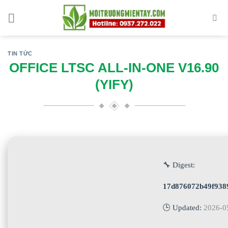
Skip
to
content
TIN TỨC
OFFICE LTSC ALL-IN-ONE V16.90
(YIFY)
🔧 Digest:
17d876072b49f938
🕒 Updated:
2026-0