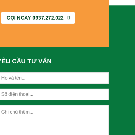
GỌI NGAY 0937.272.022
YÊU CẦU TƯ VẤN