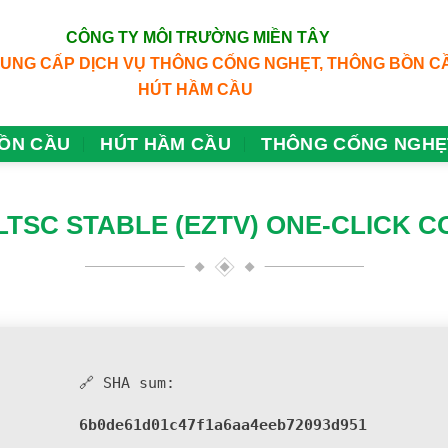
CÔNG TY MÔI TRƯỜNG MIỀN TÂY
CUNG CẤP DỊCH VỤ THÔNG CỐNG NGHẸT, THÔNG BỒN C
HÚT HẦM CẦU
ỒN CẦU
HÚT HẦM CẦU
THÔNG CỐNG NGHẸ
LTSC STABLE (EZTV) ONE-CLICK
🔗 SHA sum:
6b0de61d01c47f1a6aa4eeb72093d951