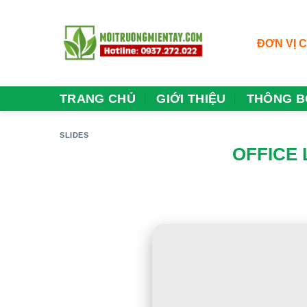
Skip
to
content
ĐƠN VỊ 
TRANG CHỦ
GIỚI THIỆU
THÔNG B
SLIDES
OFFICE 