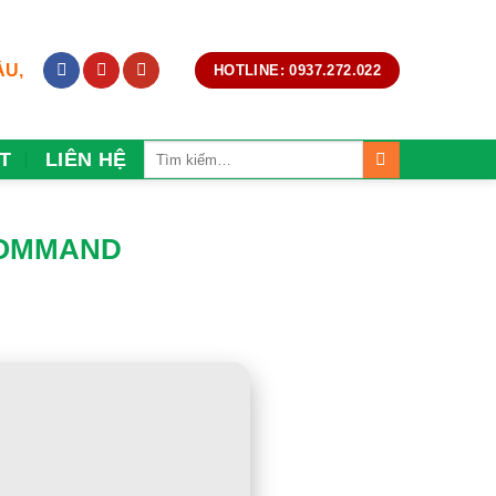
ẦU,
HOTLINE: 0937.272.022
T
LIÊN HỆ
 COMMAND