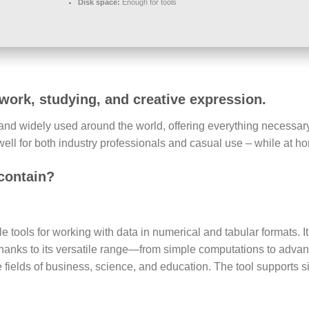
Disk space:
Enough for tools
 work, studying, and creative expression.
ed and widely used around the world, offering everything necessar
ell for both industry professionals and casual use – while at h
 contain?
e tools for working with data in numerical and tabular formats. It
. Thanks to its versatile range—from simple computations to ad
e fields of business, science, and education. The tool supports 