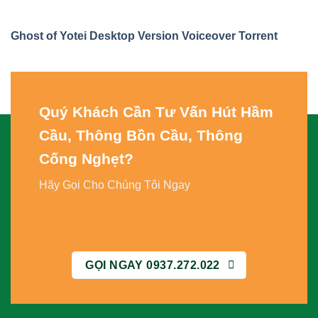
Ghost of Yotei Desktop Version Voiceover Torrent
Quý Khách Cần Tư Vấn
Hút Hầm
Cầu, Thông Bồn Cầu, Thông
Cống Nghẹt
?
Hãy Gọi Cho Chúng Tôi Ngay
GỌI NGAY 0937.272.022