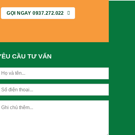
GỌI NGAY 0937.272.022
YÊU CẦU TƯ VẤN