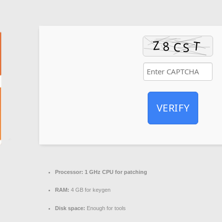
VERIFY
Processor:
1 GHz CPU for patching
RAM:
4 GB for keygen
Disk space:
Enough for tools