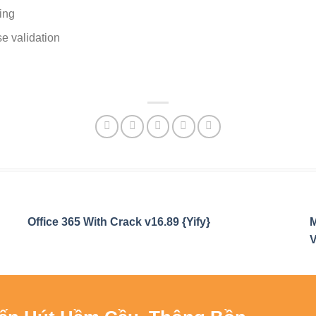
ing
e validation
Office 365 With Crack v16.89 {Yify}
M