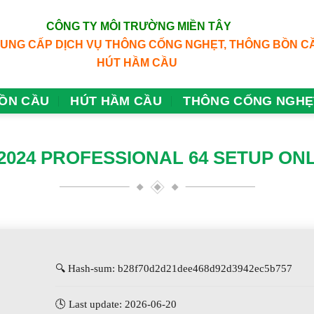
CÔNG TY MÔI TRƯỜNG MIỀN TÂY
CUNG CẤP DỊCH VỤ THÔNG CỐNG NGHẸT, THÔNG BỒN C
HÚT HẦM CẦU
ỒN CẦU
HÚT HẦM CẦU
THÔNG CỐNG NGHẸ
2024 PROFESSIONAL 64 SETUP ONL
🔍 Hash-sum: b28f70d2d21dee468d92d3942ec5b757
🕓 Last update: 2026-06-20