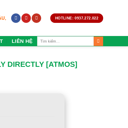
ẦU,
HOTLINE: 0937.272.022
T
LIÊN HỆ
Y DIRECTLY [ATMOS]