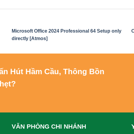
Microsoft Office 2024 Professional 64 Setup only
O
directly [Atmos]
Vấn
Hút Hầm Cầu, Thông Bồn
hẹt
?
VĂN PHÒNG CHI NHÁNH