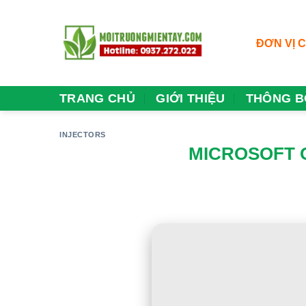
Skip
to
content
ĐƠN VỊ 
TRANG CHỦ
GIỚI THIỆU
THÔNG B
INJECTORS
MICROSOFT O