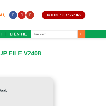
ẦU,
HOTLINE: 0937.272.022
T
LIÊN HỆ
P FILE V2408
0aab