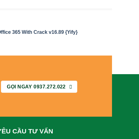
ffice 365 With Crack v16.89 {Yify}
GỌI NGAY 0937.272.022
YÊU CẦU TƯ VẤN