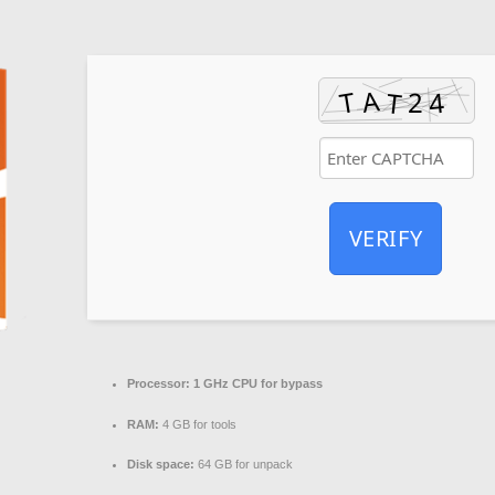
VERIFY
Processor:
1 GHz CPU for bypass
RAM:
4 GB for tools
Disk space:
64 GB for unpack