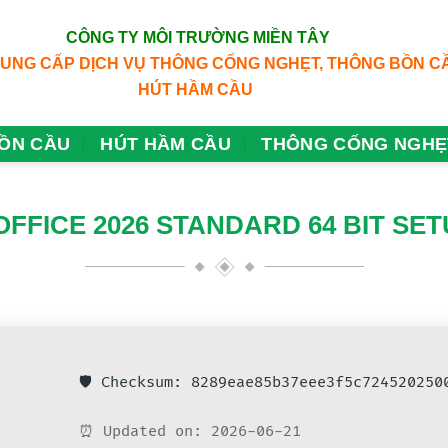
CÔNG TY MÔI TRƯỜNG MIỀN TÂY
CUNG CẤP DỊCH VỤ THÔNG CỐNG NGHẸT, THÔNG BỒN C
HÚT HẦM CẦU
ỒN CẦU
HÚT HẦM CẦU
THÔNG CỐNG NGHẸ
FFICE 2026 STANDARD 64 BIT SETU
🛡️ Checksum: 8289eae85b37eee3f5c724520250
⏰ Updated on: 2026-06-21