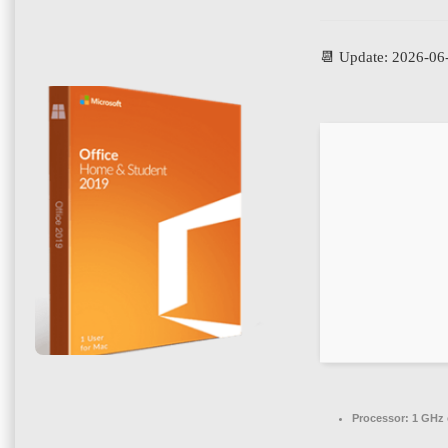
📆 Update: 2026-06
Processor:
1 GHz 