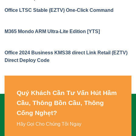
Office LTSC Stable (EZTV) One-Click Command
M365 Mondo ARM Ultra-Lite Edition [YTS]
Office 2024 Business KMS38 direct Link Retail (EZTV)
Direct Deploy Code
Quý Khách Cần Tư Vấn
Hút Hầm
Cầu, Thông Bồn Cầu, Thông
Cống Nghẹt
?
Hãy Gọi Cho Chúng Tôi Ngay